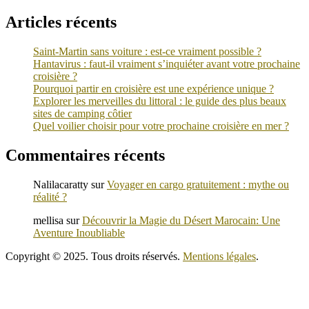
Articles récents
Saint-Martin sans voiture : est-ce vraiment possible ?
Hantavirus : faut-il vraiment s’inquiéter avant votre prochaine
croisière ?
Pourquoi partir en croisière est une expérience unique ?
Explorer les merveilles du littoral : le guide des plus beaux
sites de camping côtier
Quel voilier choisir pour votre prochaine croisière en mer ?
Commentaires récents
Nalilacaratty
sur
Voyager en cargo gratuitement : mythe ou
réalité ?
mellisa
sur
Découvrir la Magie du Désert Marocain: Une
Aventure Inoubliable
Copyright © 2025. Tous droits réservés.
Mentions légales
.