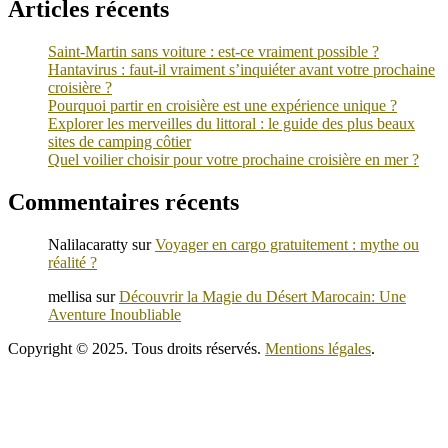
Articles récents
Saint-Martin sans voiture : est-ce vraiment possible ?
Hantavirus : faut-il vraiment s’inquiéter avant votre prochaine
croisière ?
Pourquoi partir en croisière est une expérience unique ?
Explorer les merveilles du littoral : le guide des plus beaux
sites de camping côtier
Quel voilier choisir pour votre prochaine croisière en mer ?
Commentaires récents
Nalilacaratty
sur
Voyager en cargo gratuitement : mythe ou
réalité ?
mellisa
sur
Découvrir la Magie du Désert Marocain: Une
Aventure Inoubliable
Copyright © 2025. Tous droits réservés.
Mentions légales
.