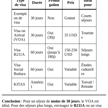
Type
Prolon
Idéal
Durée
Prix
de visa
gation
pour
Exempti
Courts
on de
30 jours
Non
Gratuit
séjours
visa
Visa on
Oui
Touriste
Arrival
30 jours
35 USD
(30j)
s
(VOA)
Oui
Visa
150-250
Séjours
60 jours
(jusqu’à
B211A
USD
longs
180j)
Visa
Études
Social
60 jours
Oui
Variable
culturell
Budaya
es
Année(s
Travail /
KITAS
Oui
Variable
)
Retraite
Conclusion
: Pour un séjour de
moins de 30 jours
, le VOA est
idéal. Pour des séjours plus longs, envisagez le
B211A
ou un visa