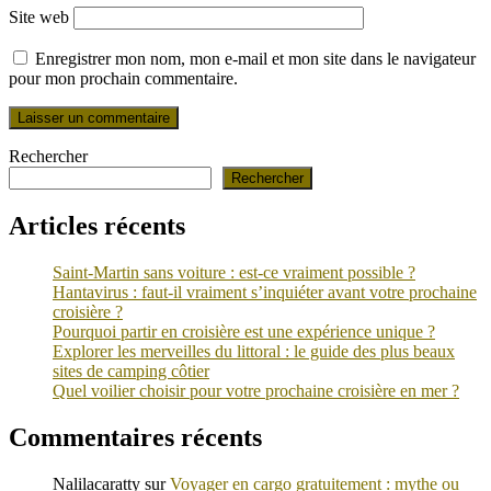
Site web
Enregistrer mon nom, mon e-mail et mon site dans le navigateur
pour mon prochain commentaire.
Rechercher
Rechercher
Articles récents
Saint-Martin sans voiture : est-ce vraiment possible ?
Hantavirus : faut-il vraiment s’inquiéter avant votre prochaine
croisière ?
Pourquoi partir en croisière est une expérience unique ?
Explorer les merveilles du littoral : le guide des plus beaux
sites de camping côtier
Quel voilier choisir pour votre prochaine croisière en mer ?
Commentaires récents
Nalilacaratty
sur
Voyager en cargo gratuitement : mythe ou