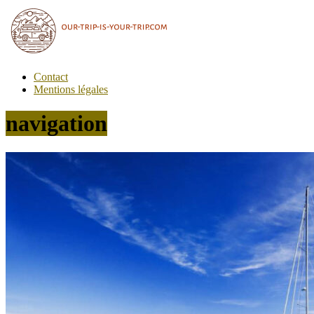
Passer
au
contenu
Contact
Carnets
Mentions légales
de
voyages
navigation
our-
trip-
is-
your-
trip.com